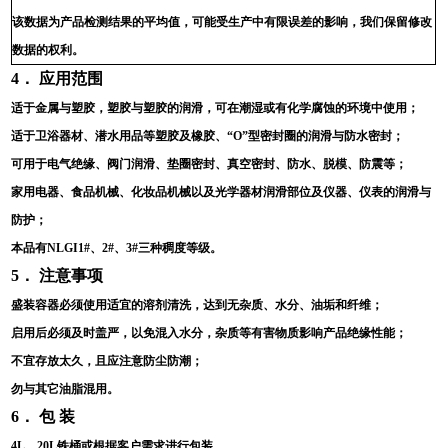
该数据为产品检测结果的平均值，可能受生产中有限误差的影响，我们保留修改
数据的权利。
4
． 应用范围
适于金属与塑胶，塑胶与塑胶的润滑，可在潮湿或有化学腐蚀的环境中使用；
适于卫浴器材、潜水用品等塑胶及橡胶、“O”型密封圈的润滑与防水密封；
可用于电气绝缘、阀门润滑、垫圈密封、真空密封、防水、脱模、防震等；
家用电器、食品机械、化妆品机械以及光学器材润滑部位及仪器、仪表的润滑与
防护；
本品有
NLGI1#
、
2#
、
3#
三种稠度等级。
5
． 注意事项
盛装容器必须使用适宜的溶剂清洗，达到无杂质、水分、油垢和纤维；
启用后必须及时盖严，以免混入水分，杂质等有害物质影响产品绝缘性能；
不宜存放太久，且应注意防尘防潮；
勿与其它油脂混用。
6
． 包 装
4L、
20L
铁桶或根据客户需求进行包装