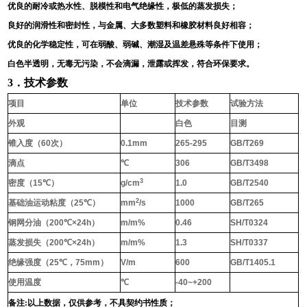
优良的耐冷或热水性、脱模性和电气绝缘性，极低的蒸发损失；
良好的润滑性和密封性，与金属、大多数塑料和橡胶材料良好相容；
优良的化学稳定性，可在弱酸、弱碱、潮湿及温差悬殊等条件下使用；
白色半透明，无毒无污染，不会滴漏，泄露或挥发，符合环保要求。
3
．技术参数
项目
单位
技术参数
试验方法
外观
白色
目测
锥入度（
60
次）
0.1mm
265-295
GB/T269
滴点
℃
306
GB/T3498
3
密度（
15
℃
）
g/cm
1.0
GB/T2540
2
基础油运动粘度（
25
℃
）
mm
/s
1000
GB/T265
钢网分油（
200
℃
×24h
）
m/m%
0.46
SH/T0324
蒸发损失（
200
℃
×24h
）
m/m%
1.3
SH/T0337
绝缘强度（
25
℃
，
75mm
）
V/m
600
GB/T1405.1
使用温度
℃
-40~+200
备注
:
以上数据，仅供参考，不具契约书性质；