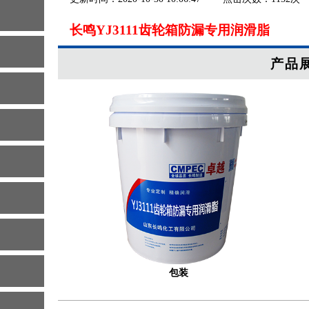
长鸣YJ3111齿轮箱防漏专用润滑脂
产品
包装