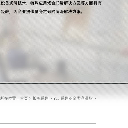
所在位置：
首页
>
长鸣系列
>
YJ3 系列冶金类润滑脂
>