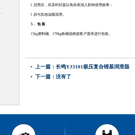
l 启用后，应及时封盖以免杂质混入影响使用效果；
l 勿与其他油脂混用。
5
． 包 装
15kg塑料桶、170kg铁桶或根据客户需求进行包装。
上一篇：
长鸣YJ3101极压复合锂基润滑脂
下一篇：没有了