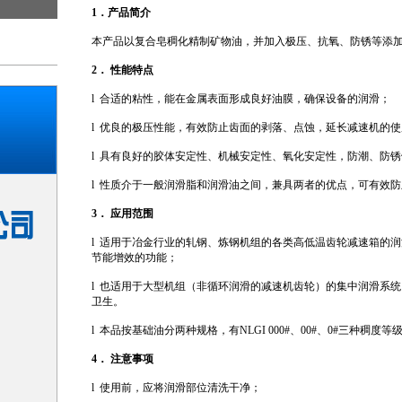
1
．产品简介
本产品以复合皂稠化精制矿物油，并加入极压、抗氧、防锈等添
2
． 性能特点
l 合适的粘性，能在金属表面形成良好油膜，确保设备的润滑；
l 优良的极压性能，有效防止齿面的剥落、点蚀，延长减速机的
l 具有良好的胶体安定性、机械安定性、氧化安定性，防潮、防
l 性质介于一般润滑脂和润滑油之间，兼具两者的优点，可有效
3． 应用范围
l 适用于冶金行业的轧钢、炼钢机组的各类高低温齿轮减速箱的
节能增效的功能；
l 也适用于大型机组（非循环润滑的减速机齿轮）的集中润滑系
卫生。
l 本品按基础油分两种规格，有NLGI 000#、00#、0#三种稠度等
4
． 注意事项
l 使用前，应将润滑部位清洗干净；