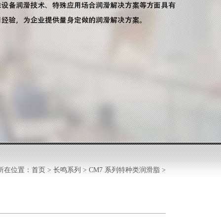
所在位置：
首页
>
长鸣系列
>
CM7 系列特种类润滑脂
>