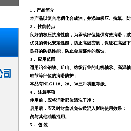
1
．产品简介
本产品以复合皂稠化合成油，并添加极压、抗氧、防
2
． 性能特点
良好的极压抗磨性能，为承载部位提供有效润滑，减
优良的氧化安定性能，防止高温变质，保证在高温下
良好的防锈性能，防止金属部件的腐蚀。
3
．
应用范围
适用冶金钢铁、矿山、纺织行业的电机轴承、高温轴
轴节等部位的润滑防护；
本品有
NLGI
1#、
2#
、
3#
三种稠度等级。
4
． 注意事项
使用前，应将润滑部位清洗干净；
启用后，应及时封盖以免杂质混入影响使用效果；
勿与其他油脂混用。
5
． 包 装